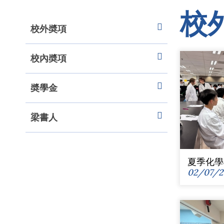
校
校外奬項
校內奬項
奬學金
梁書人
夏季化學
02/07/2