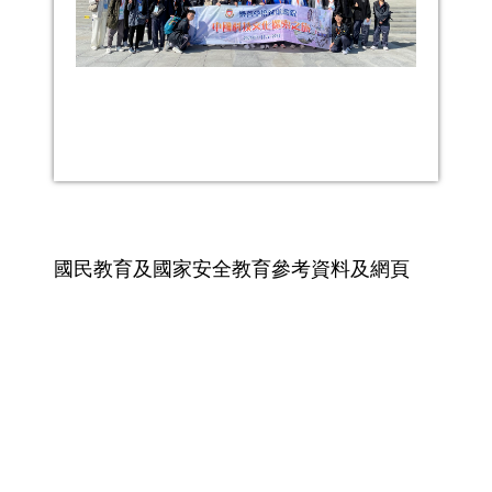
中國科技文化探索之旅 廣東科學中心
國民教育及國家安全教育參考資料及網頁