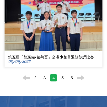
第五屆「曾憲備•紫荊盃」全港少兒普通話朗誦比賽
08/06/2026
2
3
4
5
6