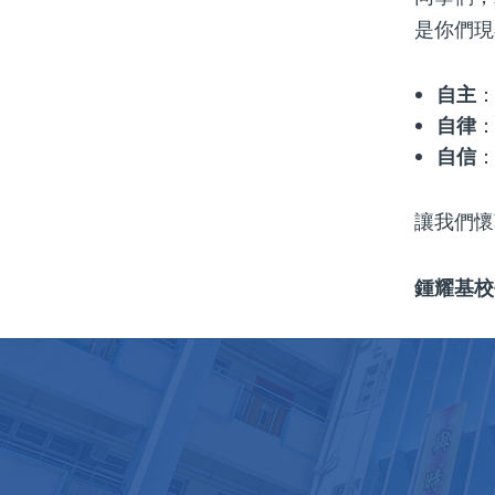
是你們現
自主
自律
自信
讓我們懷
鍾耀基校