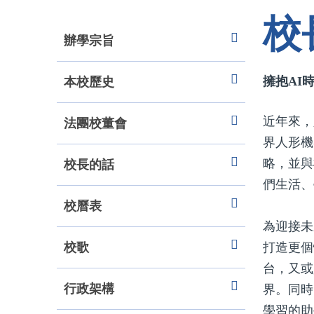
校
辦學宗旨
本校歷史
擁抱AI
近年來，
法團校董會
界人形機
校長的話
略，並與
們生活、
校曆表
為迎接未
校歌
打造更個
台，又或
行政架構
界。同時
學習的助