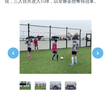
現，三人合共攻入15球，以全勝姿態奪得冠軍。