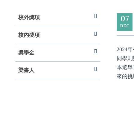
校外奬項
07
DEC
校內奬項
202
奬學金
同學則
本選舉
梁書人
來的挑