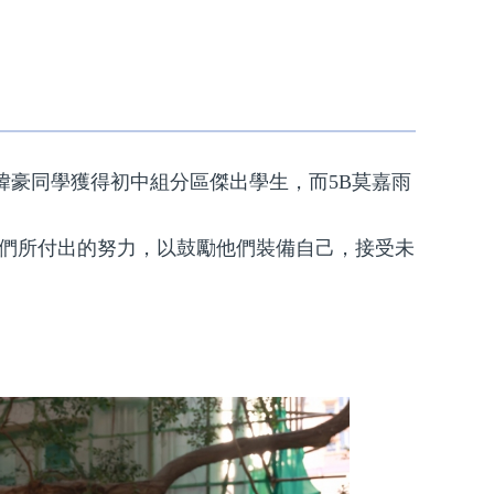
王煒豪同學獲得初中組分區傑出學生，而5B莫嘉雨
們所付出的努力，以鼓勵他們裝備自己，接受未