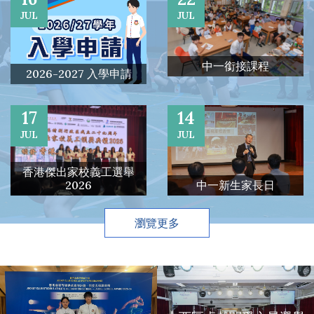
JUL
JUL
中一銜接課程
2026-2027 入學申請
17
14
JUL
JUL
香港傑出家校義工選舉
中一新生家長日
2026
瀏覽更多