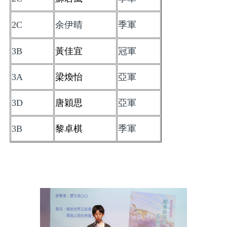
2C
余伊晴
季軍
3B
黃佳宜
冠軍
3A
梁煥
怡
亞軍
3D
唐穎思
亞軍
3B
黎卓棋
季軍