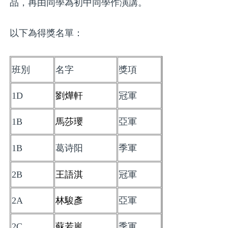
品，再由同學為初中同學作演講。
以下為得獎名單：
班別
名字
獎項
1D
劉燁軒
冠軍
1B
馬莎瓔
亞軍
1B
葛诗阳
季軍
2B
王語淇
冠軍
2A
林駿彥
亞軍
2C
蘇若嵐
季軍