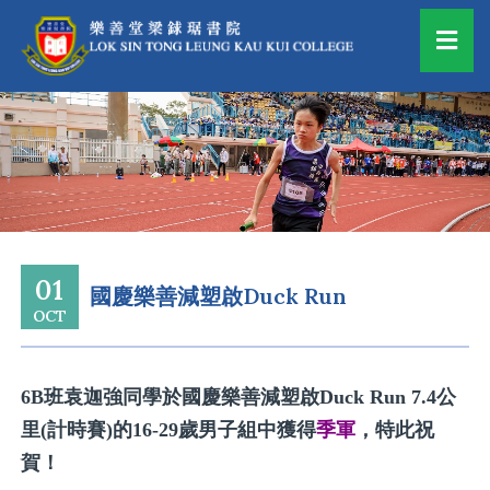
01
國慶樂善減塑啟Duck Run
OCT
6B班袁迦強同學於國慶樂善減塑啟Duck Run 7.4公
里(計時賽)的16-29歲男子組中獲得
季軍
，特此祝
賀！