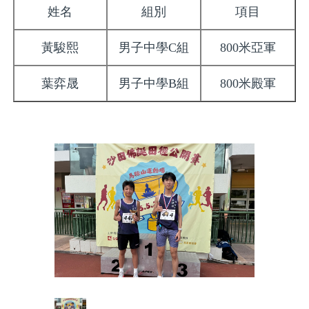
姓名
組別
項目
黃駿熙
男子中學C組
800米亞軍
葉弈晟
男子中學B組
800米殿軍