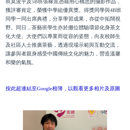
班莫浚宇及5B班張稼宣憑藉用心構思的攝影作品，
獲評審肯定，榮獲中學組優異獎。得獎同學與4B班
同學一同出席典禮，分享學習成果，亦從中拓闊視
野。同日，茶藝班學生亦於攤位體驗環節化身茶文
化大使。大使們以專業而從容的姿態，向友校師生
及社區人士推廣茶藝，透過現場示範與互動交流，
讓參與者親身感受中國傳統文化的魅力，營造溫馨
和樂的氣氛。
按此超連結至Google相簿，以觀看更多相片及原圖