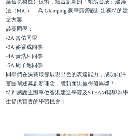
築信息模擬）技術，結合創新的「組裝合成」建築
法（MiC），為 Glamping 豪華露營設計出獨特的建
築方案。
參賽同學：
-2A 曾佑同學
-2A 麥晉成同學
-4A 黃浩桓同學
-5A 周子逸同學
同學們在決賽環節展現出色的表達能力，成功向評
審團闡述其創新理念，脫穎而出贏得優異獎！
特別感謝主辦單位香港建造學院及STEAM聯盟為學
生提供寶貴的學習機會！