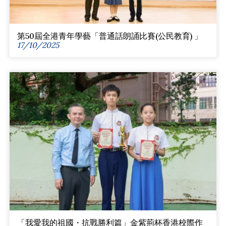
第50屆全港青年學藝「普通話朗誦比賽(公民教育) 」
17/10/2025
「我愛我的祖國・抗戰勝利篇」金紫荊杯香港校際作